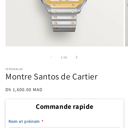
Open
O
media
m
1
2
of
1
/
10
in
in
modal
m
VERONALUX
Montre Santos de Cartier
Regular
Dh 1,600.00 MAD
price
Commande rapide
Nom et prénom
*